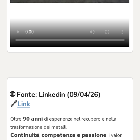
🌐 Fonte: Linkedin (09/04/26)
🔗
Link
Oltre 𝟵𝟬 𝗮𝗻𝗻𝗶 di esperienza nel recupero e nella 
trasformazione dei metalli. 
𝗖𝗼𝗻𝘁𝗶𝗻𝘂𝗶𝘁𝗮̀, 𝗰𝗼𝗺𝗽𝗲𝘁𝗲𝗻𝘇𝗮 𝗲 𝗽𝗮𝘀𝘀𝗶𝗼𝗻𝗲: i valori 