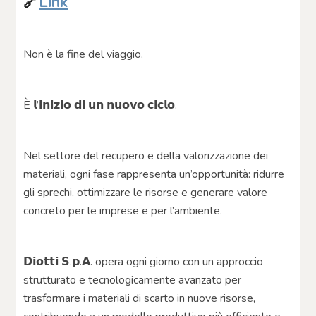
🔗
Link
Non è la fine del viaggio.
È 𝗹’𝗶𝗻𝗶𝘇𝗶𝗼 𝗱𝗶 𝘂𝗻 𝗻𝘂𝗼𝘃𝗼 𝗰𝗶𝗰𝗹𝗼.
Nel settore del recupero e della valorizzazione dei 
materiali, ogni fase rappresenta un’opportunità: ridurre 
gli sprechi, ottimizzare le risorse e generare valore 
concreto per le imprese e per l’ambiente.
𝗗𝗶𝗼𝘁𝘁𝗶 𝗦.𝗽.𝗔. opera ogni giorno con un approccio 
strutturato e tecnologicamente avanzato per 
trasformare i materiali di scarto in nuove risorse, 