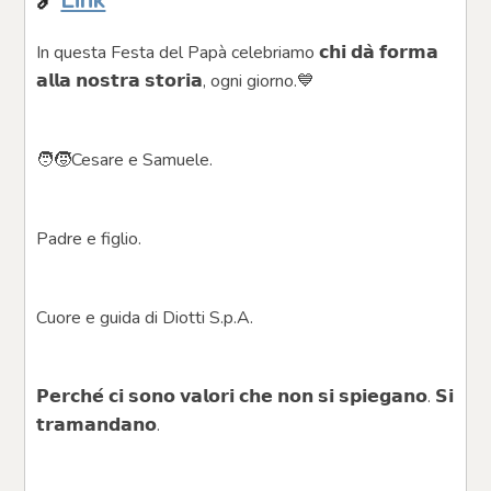
In questa Festa del Papà celebriamo 𝗰𝗵𝗶 𝗱𝗮̀ 𝗳𝗼𝗿𝗺𝗮 
𝗮𝗹𝗹𝗮 𝗻𝗼𝘀𝘁𝗿𝗮 𝘀𝘁𝗼𝗿𝗶𝗮, ogni giorno.💙
🧑🧒Cesare e Samuele.
Padre e figlio.
Cuore e guida di Diotti S.p.A.
𝗣𝗲𝗿𝗰𝗵𝗲́ 𝗰𝗶 𝘀𝗼𝗻𝗼 𝘃𝗮𝗹𝗼𝗿𝗶 𝗰𝗵𝗲 𝗻𝗼𝗻 𝘀𝗶 𝘀𝗽𝗶𝗲𝗴𝗮𝗻𝗼. 𝗦𝗶 
𝘁𝗿𝗮𝗺𝗮𝗻𝗱𝗮𝗻𝗼.