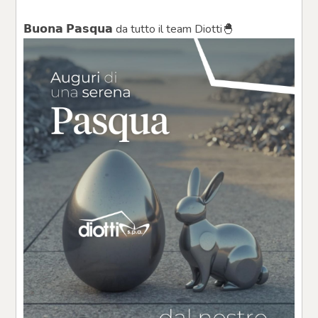
𝗕𝘂𝗼𝗻𝗮 𝗣𝗮𝘀𝗾𝘂𝗮 da tutto il team Diotti🐣