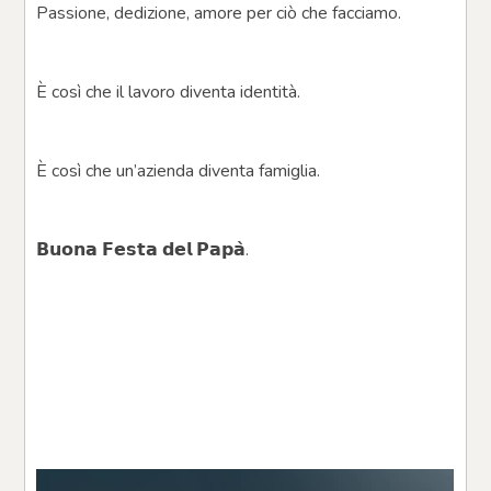
Passione, dedizione, amore per ciò che facciamo.
È così che il lavoro diventa identità.
È così che un’azienda diventa famiglia.
𝗕𝘂𝗼𝗻𝗮 𝗙𝗲𝘀𝘁𝗮 𝗱𝗲𝗹 𝗣𝗮𝗽𝗮̀.