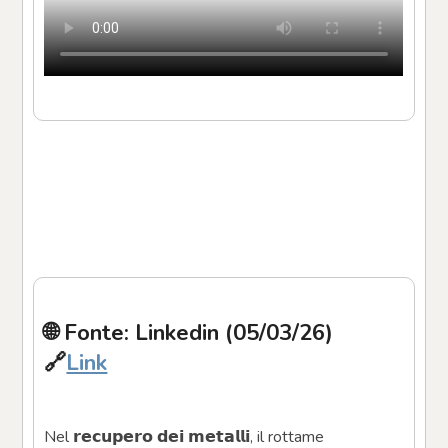
🌐 Fonte: Linkedin (05/03/26)
🔗
Link
Nel 𝗿𝗲𝗰𝘂𝗽𝗲𝗿𝗼 𝗱𝗲𝗶 𝗺𝗲𝘁𝗮𝗹𝗹𝗶, il rottame 