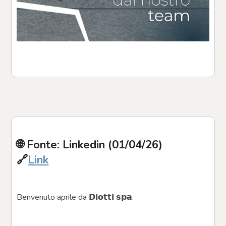
🌐 Fonte: Linkedin (01/04/26)
🔗
Link
Benvenuto aprile da 𝗗𝗶𝗼𝘁𝘁𝗶 𝘀𝗽𝗮.