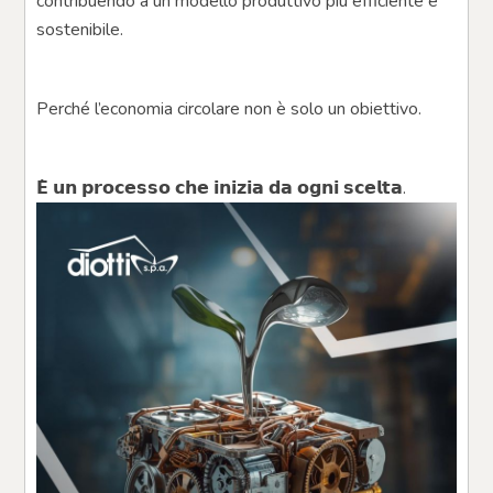
contribuendo a un modello produttivo più efficiente e 
sostenibile.
Perché l’economia circolare non è solo un obiettivo.
𝗘̀ 𝘂𝗻 𝗽𝗿𝗼𝗰𝗲𝘀𝘀𝗼 𝗰𝗵𝗲 𝗶𝗻𝗶𝘇𝗶𝗮 𝗱𝗮 𝗼𝗴𝗻𝗶 𝘀𝗰𝗲𝗹𝘁𝗮.